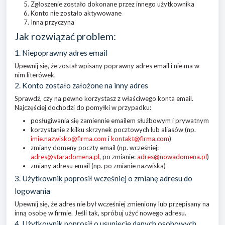
Zgłoszenie zostało dokonane przez innego użytkownika
Konto nie zostało aktywowane
Inna przyczyna
Jak rozwiązać problem:
1. Niepoprawny adres email
Upewnij się, że został wpisany poprawny adres email i nie ma w
nim literówek.
2. Konto zostało założone na inny adres
Sprawdź, czy na pewno korzystasz z właściwego konta email.
Najczęściej dochodzi do pomyłki w przypadku:
posługiwania się zamiennie emailem służbowym i prywatnym
korzystanie z kilku skrzynek pocztowych lub aliasów (np.
imie.nazwisko@firma.com
i
kontakt@firma.com
)
zmiany domeny poczty email (np. wcześniej:
adres@staradomena.pl
, po zmianie:
adres@nowadomena.pl
)
zmiany adresu email (np. po zmianie nazwiska)
3. Użytkownik poprosił wcześniej o zmianę adresu do
logowania
Upewnij się, że adres nie był wcześniej zmieniony lub przepisany na
inną osobę w firmie. Jeśli tak, spróbuj użyć nowego adresu.
4. Użytkownik poprosił o usunięcie danych osobowych