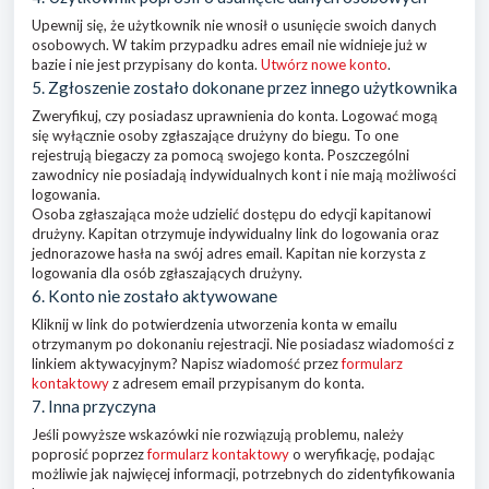
Upewnij się, że użytkownik nie wnosił o usunięcie swoich danych
osobowych. W takim przypadku adres email nie widnieje już w
bazie i nie jest przypisany do konta.
Utwórz nowe konto
.
5. Zgłoszenie zostało dokonane przez innego użytkownika
Zweryfikuj, czy posiadasz uprawnienia do konta. Logować mogą
się wyłącznie osoby zgłaszające drużyny do biegu. To one
rejestrują biegaczy za pomocą swojego konta. Poszczególni
zawodnicy nie posiadają indywidualnych kont i nie mają możliwości
logowania.
Osoba zgłaszająca może udzielić dostępu do edycji kapitanowi
drużyny. Kapitan otrzymuje indywidualny link do logowania oraz
jednorazowe hasła na swój adres email. Kapitan nie korzysta z
logowania dla osób zgłaszających drużyny.
6. Konto nie zostało aktywowane
Kliknij w link do potwierdzenia utworzenia konta w emailu
otrzymanym po dokonaniu rejestracji. Nie posiadasz wiadomości z
linkiem aktywacyjnym? Napisz wiadomość przez
formularz
kontaktowy
z adresem email przypisanym do konta.
7. Inna przyczyna
Jeśli powyższe wskazówki nie rozwiązują problemu, należy
poprosić poprzez
formularz kontaktowy
o weryfikację, podając
możliwie jak najwięcej informacji, potrzebnych do zidentyfikowania