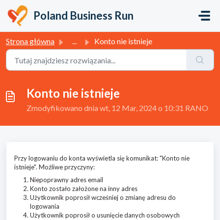
Przejdź do głównej treści
Poland Business Run
Strona główna
...
Konto nie istnieje
Konto nie istnieje
Zmodyfikowano dnia wt, 12 Mar, 2024 o 10:31 RANO
Przy logowaniu do konta wyświetla się komunikat: "Konto nie
istnieje". Możliwe przyczyny:
Niepoprawny adres email
Konto zostało założone na inny adres
Użytkownik poprosił wcześniej o zmianę adresu do
logowania
Użytkownik poprosił o usunięcie danych osobowych