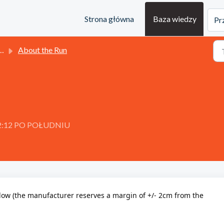
Strona główna
Baza wiedzy
Pr
About the Run
o 2:12 PO POŁUDNIU
below (the manufacturer reserves a margin of +/- 2cm from the 