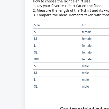
How to choose the right T-shirt size:
1. Lay your favorite T-shirt flat on the floor. 
2. Measure the length of the T-shirt and its wid
3. Compare the measurements taken with those
Size
Fit
S
female
M
female
L
female
XL
female
XXL
female
S
male
M
male
L
male
XL
male
Czy ten artykuł był 