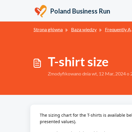
Przejdź do głównej treści
Poland Business Run
Strona główna
Baza wiedzy
Frequently Asked Questions (EN)
T-shirt size
Zmodyfikowano dnia wt, 12 Mar, 2024 
The sizing chart for the T-shirts is available 
presented values).