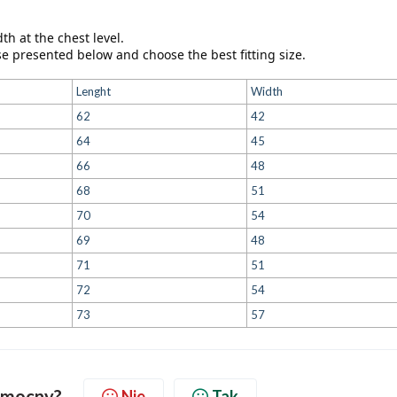
th at the chest level. 
 presented below and choose the best fitting size.
Lenght
Width
62
42
64
45
66
48
68
51
70
54
69
48
71
51
72
54
73
57
pomocny?
Nie
Tak