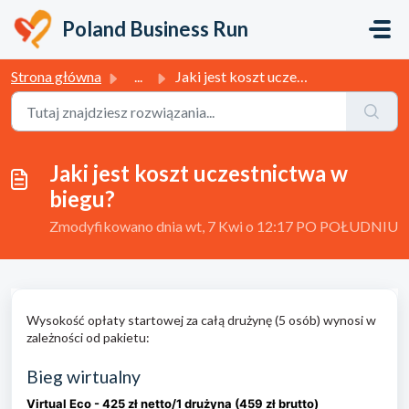
Przejdź do głównej treści
Poland Business Run
Strona główna
...
Jaki jest koszt uczestnictwa w biegu?
Jaki jest koszt uczestnictwa w
biegu?
Zmodyfikowano dnia wt, 7 Kwi o 12:17 PO POŁUDNIU
Wysokość opłaty startowej za całą drużynę (5 osób) wynosi w
zależności od pakietu:
Bieg wirtualny
Virtual Eco - 425 zł netto/1 drużyna (459 zł brutto)