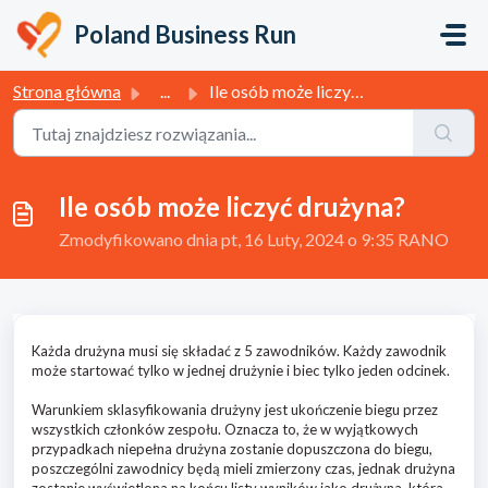
Przejdź do głównej treści
Poland Business Run
Strona główna
...
Ile osób może liczyć drużyna?
Ile osób może liczyć drużyna?
Zmodyfikowano dnia pt, 16 Luty, 2024 o 9:35 RANO
Każda drużyna musi się składać z 5 zawodników. Każdy zawodnik
może startować tylko w jednej drużynie i biec tylko jeden odcinek.
Warunkiem sklasyfikowania drużyny jest ukończenie biegu przez
wszystkich członków zespołu. Oznacza to, że w wyjątkowych
przypadkach niepełna drużyna zostanie dopuszczona do biegu,
poszczególni zawodnicy będą mieli zmierzony czas, jednak drużyna